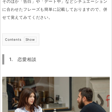
そのほか「告白」や「デート中」などシチュエーション
に合わせたフレーズも簡単に記載しておりますので、併
せて覚えてみてください。
Contents
1.
1. 恋愛相談
恋
愛
相
談
2.
デ
ー
ト