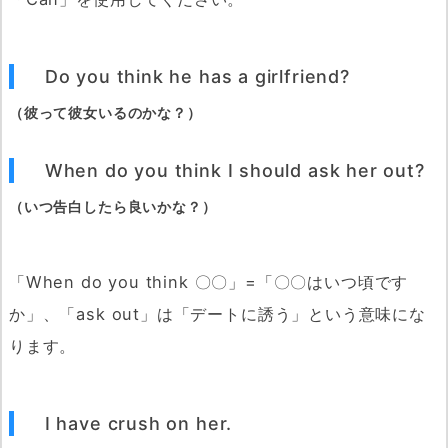
断
る/
別
Do you think he has a girlfriend?
れ
（彼って彼女いるのかな？）
を
告
When do you think I should ask her out?
げ
る
（いつ告白したら良いかな？）
6.
ま
「When do you think 〇〇」=「〇〇はいつ頃です
と
か」、「ask out」は「デートに誘う」という意味にな
め
ります。
I have crush on her.