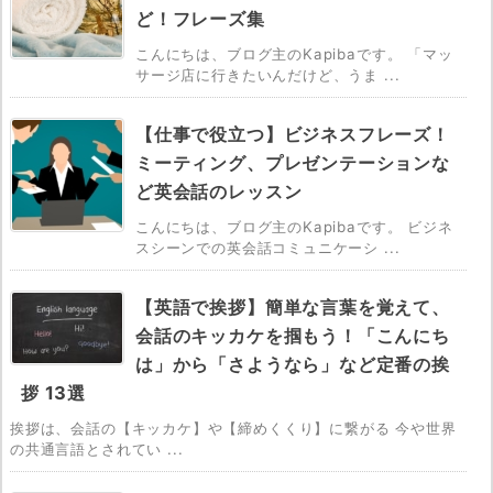
ど！フレーズ集
こんにちは、ブログ主のKapibaです。 「マッ
サージ店に行きたいんだけど、うま ...
【仕事で役立つ】ビジネスフレーズ！
ミーティング、プレゼンテーションな
ど英会話のレッスン
こんにちは、ブログ主のKapibaです。 ビジネ
スシーンでの英会話コミュニケーシ ...
【英語で挨拶】簡単な言葉を覚えて、
会話のキッカケを掴もう！「こんにち
は」から「さようなら」など定番の挨
拶 13選
挨拶は、会話の【キッカケ】や【締めくくり】に繋がる 今や世界
の共通言語とされてい ...