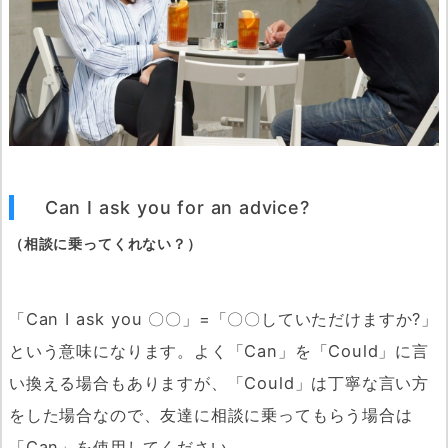
に
誘
う
3.
告
白
4.
Can I ask you for an advice?
デ
（相談に乗ってくれない？）
ー
ト
中
「Can I ask you 〇〇」=「〇〇していただけますか?」
5.
という意味になります。よく「Can」を「Could」に言
告
い換える場合もありますが、「Could」は丁寧な言い方
白
をした場合なので、友達に相談に乗ってもらう場合は
を
「Can」を使用してください。